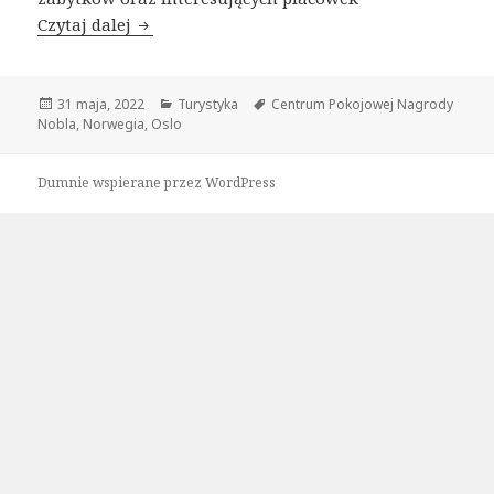
Oslo dla ciekawych: Centrum Pokojowej Na
Czytaj dalej
Data
Kategorie
Tagi
31 maja, 2022
Turystyka
Centrum Pokojowej Nagrody
publikacji
Nobla
,
Norwegia
,
Oslo
Dumnie wspierane przez WordPress