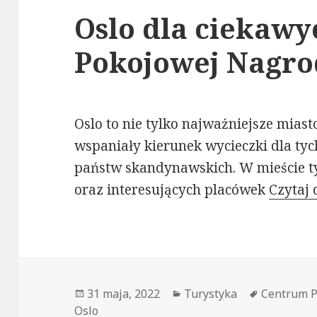
Oslo dla ciekaw
Pokojowej Nagro
Oslo to nie tylko najważniejsze miasto
wspaniały kierunek wycieczki dla tych
państw skandynawskich. W mieście t
oraz interesujących placówek
Czytaj 
Data
Kategorie
Tagi
31 maja, 2022
Turystyka
Centrum P
publikacji
Oslo