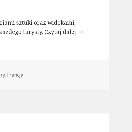
eriami sztuki oraz widokami,
Francja dla ciekawy
 każdego turysty.
Czytaj dalej
ary
,
Francja