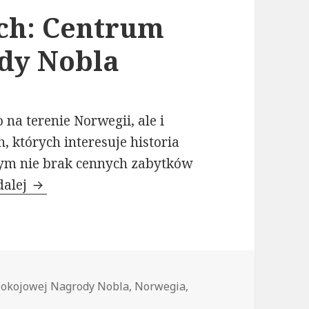
ych: Centrum
dy Nobla
 na terenie Norwegii, ale i
, których interesuje historia
ym nie brak cennych zabytków
Oslo dla ciekawych: Centrum Pokojowej Na
dalej
okojowej Nagrody Nobla
,
Norwegia
,