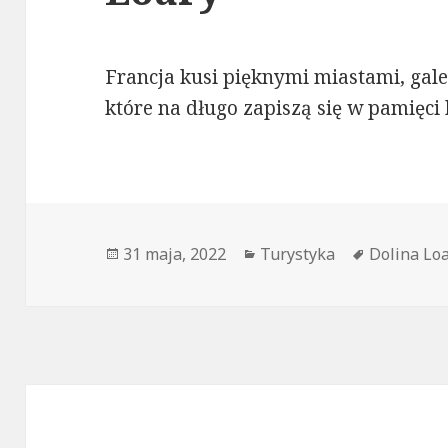
Francja kusi pięknymi miastami, gal
które na długo zapiszą się w pamięci
Data
Kategorie
Tagi
31 maja, 2022
Turystyka
Dolina Lo
publikacji